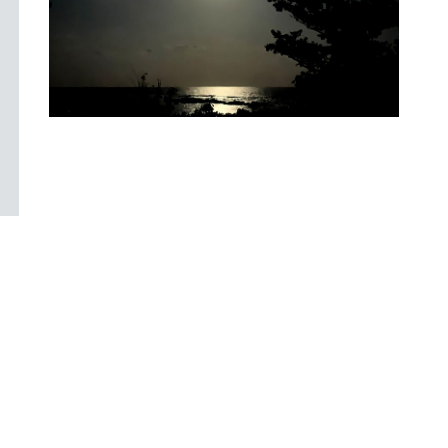
VOL 77
%
8
%8
%E