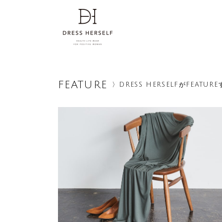
FEATURE
〉DRESS HERSELFがFEAT