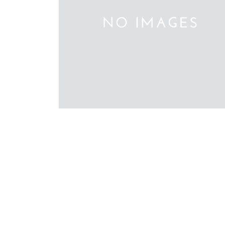
%E5%A4%A7%E9%9B%A8%E3%81%AE%E5
BD%B1%E9%9F%BF%E3%81%AB%E3%82%
8%E3%82%8B%E9%85%8D%E9%81%94%E9
1%85%E5%BB%B6%E3%81%AB%E3%81%A4
3%81%84%E3%81%A6