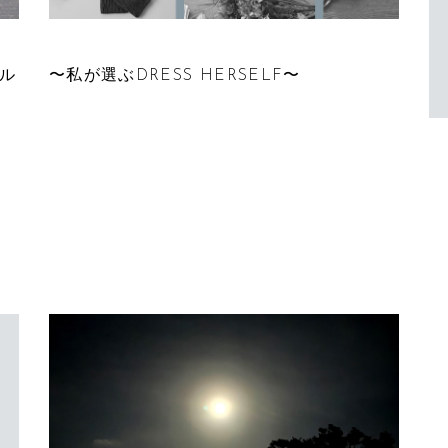
FEATURE 41
ル
〜私が選ぶDRESS HERSELF〜
%
2
E
8
E
3