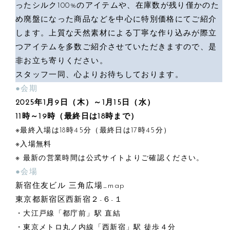
ったシルク100%のアイテムや、在庫数が残り僅かのた
め廃盤になった商品などを中心に特別価格にてご紹介
します。上質な天然素材による丁寧な作り込みが際立
つアイテムを多数ご紹介させていただきますので、是
非お立ち寄りください。
スタッフ一同、心よりお待ちしております。
●会期
2025年1月9日（木）～1月15日（水）
11時～19時（最終日は18時まで）
※最終入場は18時45分（最終日は17時45分）
※入場無料
※ 最新の営業時間は
公式サイト
よりご確認ください。
●会場
新宿住友ビル 三角広場_
map
東京都新宿区西新宿２-６-１
・大江戸線「都庁前」駅 直結
・東京メトロ丸ノ内線「西新宿」駅 徒歩４分