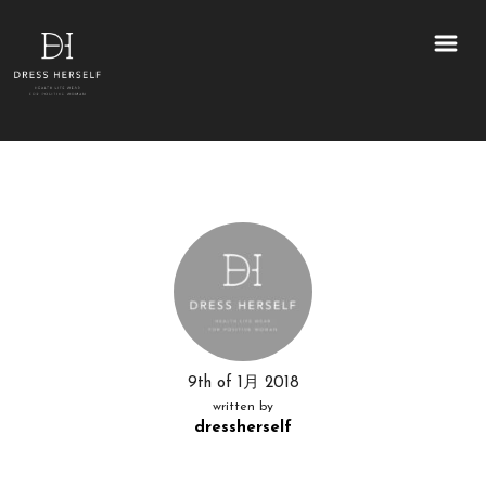
9th of 1月 2018
written by
dressherself