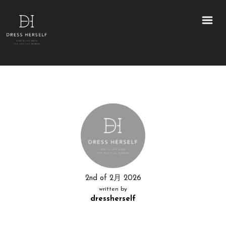
2nd of 2月 2026
written by
dressherself