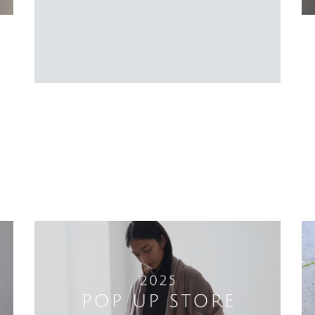
VO
%E3%83%8F%E3%83%B3%E3%83%89%E3%8
2%BF%E3%82%AA%E3%83%AB %E3%82%B
7%E3%83%AB%E3%82%AF%E3%81%AB%E3%
80%81%E6%96%B0%E8%89%B2%E3%80%88%
E3%83%9F%E3%83%B3%E3%83%88%E3%80%
89%E7%99%BA%E5%A3%B2