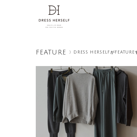
FEATURE
〉DRESS HERSELFがFEAT