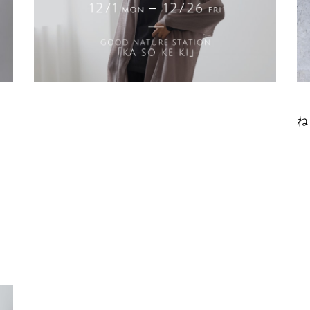
VOL 169
F
ね