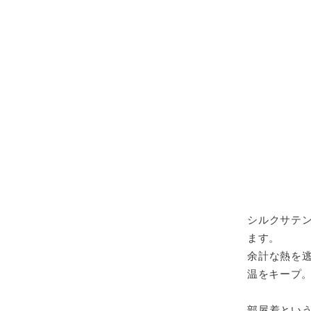
シルクサテ
ます。
余計な熱を
温をキープ
部屋着とい