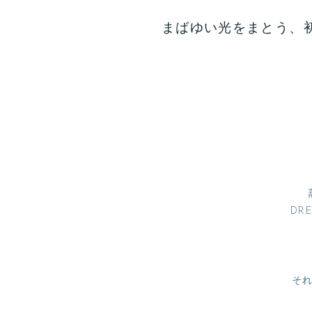
まばゆい光をまとう、
DR
そ